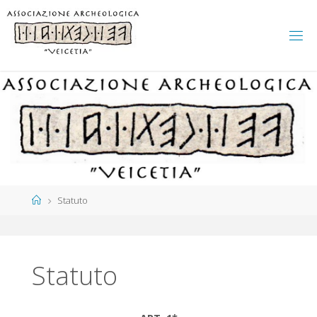
Salta
al
contenuto
Home
Statuto
Statuto