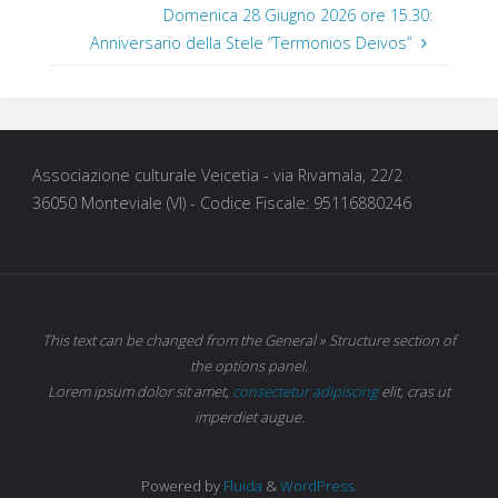
Domenica 28 Giugno 2026 ore 15.30:
Anniversario della Stele “Termonios Deivos”
Associazione culturale Veicetia - via Rivamala, 22/2
36050 Monteviale (VI) - Codice Fiscale: 95116880246
This text can be changed from the General » Structure section of
the options panel.
Lorem ipsum
dolor sit amet,
consectetur adipiscing
elit, cras ut
imperdiet augue.
Powered by
Fluida
&
WordPress.